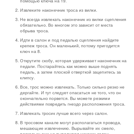
помощью ключа на 19.
Извлеките наконечник троса из вилки.
Не всегда извлекать наконечник из вилки сцепления
обязательно. Во многом это зависит от места
обрыва троса.
Идти в салон и под педалью сцепления найдите
крепеж троса. Он маленький, потому пригодится
ключ на 8.
Открутите скобу, которая удерживает наконечник на
педали. Постарайтесь как можно выше поднять
педаль, а затем плоской отверткой зацепитесь за
клипсу.
Все, трос можно извлекать. Только сильно резко не
дергайте. И тут следует опасаться не того, что он
окончательно порвется. Вы можете резкими
действиями повредить гнездо расположения троса.
Извлекать тросик лучше всего через салон.
В тросовом канале могут располагаться провода,
мешающие извлечению. Вырывайте их смело,
поскольку они не выполняют никаких задач.